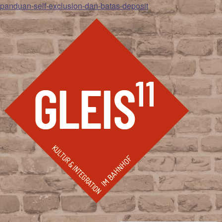
panduan-self-exclusion-dan-batas-deposit