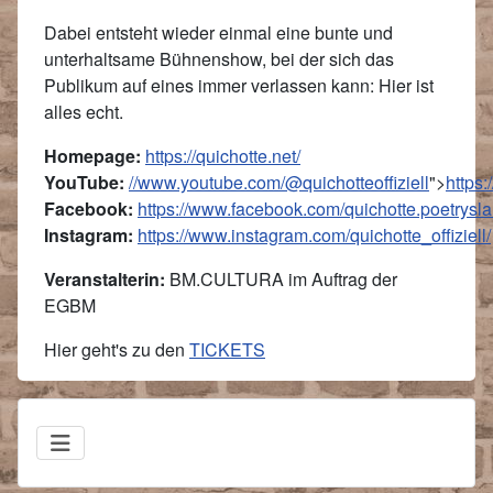
Dabei entsteht wieder einmal eine bunte und
unterhaltsame Bühnenshow, bei der sich das
Publikum auf eines immer verlassen kann: Hier ist
alles echt.
Homepage:
https://quichotte.net/
YouTube:
//www.youtube.com/@quichotteoffiziell
">
https
Facebook:
https://www.facebook.com/quichotte.poetrysl
Instagram:
https://www.instagram.com/quichotte_offiziell/
Veranstalterin:
BM.CULTURA im Auftrag der
EGBM
Hier geht's zu den
TICKETS