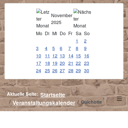
November
2025
Mo
Di
Mi
Do
Fr
Sa
So
1
2
3
4
5
6
7
8
9
10
11
12
13
14
15
16
17
18
19
20
21
22
23
24
25
26
27
28
29
30
Aktuelle Seite:
Startseite
Veranstaltungskalender
Quichotte