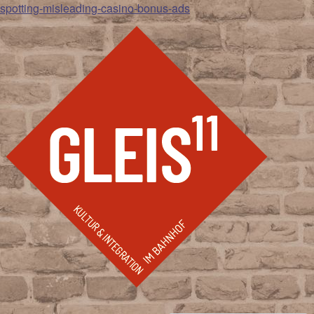
spotting-misleading-casino-bonus-ads