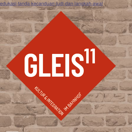
edukasi-tanda-kecanduan-judi-dan-langkah-awal