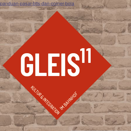
panduan-pasar-btts-dan-corner-bola