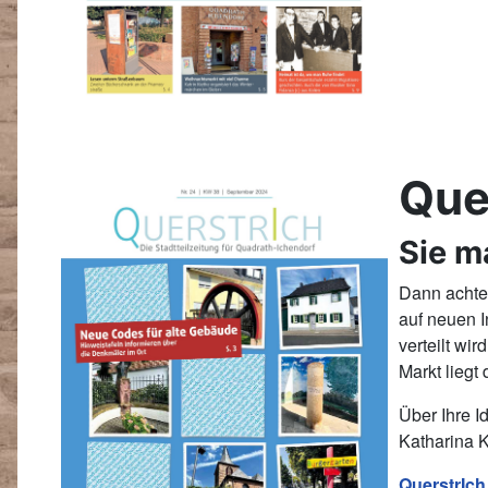
Que
Sie m
Dann achte
auf neuen I
verteilt wi
Markt liegt
Über Ihre I
Katharina 
QuerstrIch