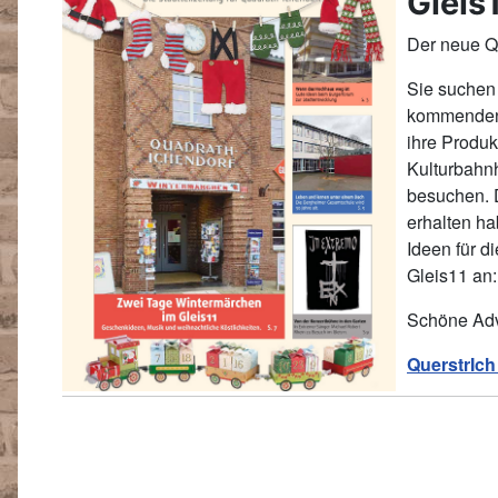
Gleis
Der neue Que
Sie suchen 
kommenden 
ihre Produk
Kulturbahnh
besuchen. D
erhalten ha
Ideen für d
Gleis11 an
Schöne Adv
QuerstrIch