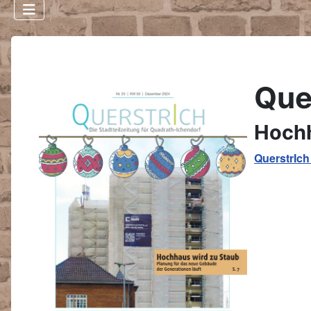
Que
Hochh
QuerstrIch