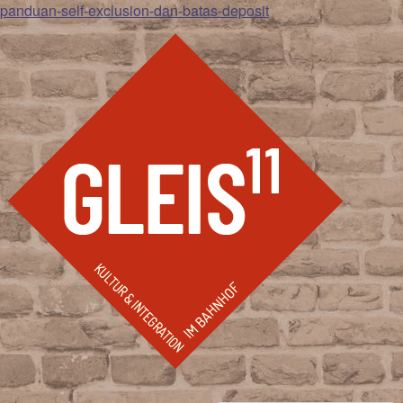
panduan-self-exclusion-dan-batas-deposit