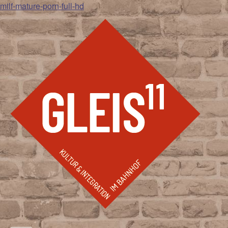
milf-mature-porn-full-hd