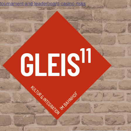
tournament-and-leaderboard-casino-risks